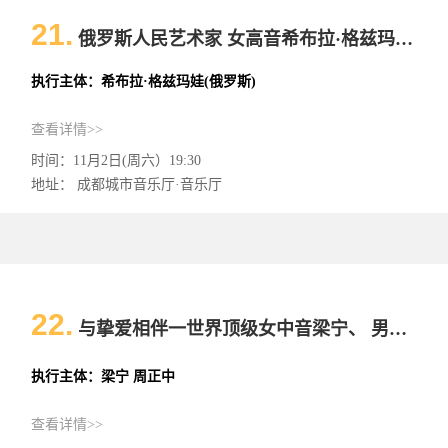
21.
俄罗斯人民艺术家 女高音希布拉·格兹玛娃 Hibla Gerzmava首次中国巡演（声乐）
执行主体：希布拉·格兹玛娃(俄罗斯)
查看详情>>
时间：11月2日(周六）19:30
地址： 成都城市音乐厅·音乐厅
22.
与挚爱相伴一世界顶级女中音梁宁、 男中音周正中与乐队音乐会（声乐）
执行主体：梁宁 周正中
查看详情>>