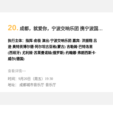
20.
成都，就爱你，宁波交响乐团 携宁波国际声乐获奖歌唱家音乐会（声乐）
执行主体：指挥:俞极 演出:宁波交响乐团 嘉宾: 洪振翔 吕
逊 奥特贡博尔德·阿尔坦古亚格(蒙古) 吉勒姆·巴特洛里
(西班牙) 尤利娅·苏莱曼诺娃(俄罗斯) 约翰娜·弗朗西斯卡·
威尔(德国)
查看详情>>
时间：9月20日（周五）19:30
地址： 成都城市音乐厅·音乐厅