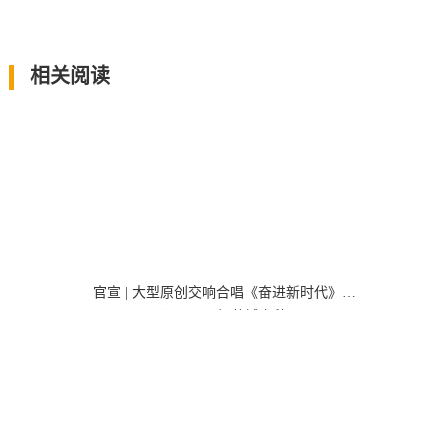
相关阅读
官宣 | 大型原创交响合唱《奋进新时代》10
月23日唱响“蓉城之秋”