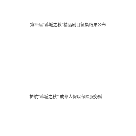
第29届“蓉城之秋”精品剧目征集结果公布
护航“蓉城之秋” 成都人保以保险服务赋能
“三城三都”建设