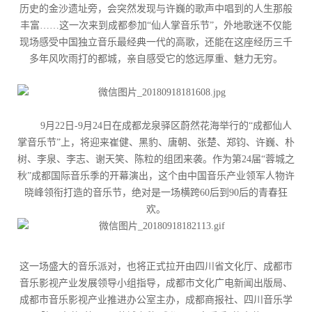
历史的金沙遗址旁，会突然发现与许巍的歌声中唱到的人生那般
丰富……这一次来到成都参加“仙人掌音乐节”，外地歌迷不仅能
现场感受中国独立音乐最经典一代的高歌，还能在这座经历三千
多年风吹雨打的都城，亲自感受它的悠远厚重、魅力无穷。
9月22日-9月24日在成都龙泉驿区蔚然花海举行的“成都仙人
掌音乐节”上，将迎来崔健、黑豹、唐朝、张楚、郑钧、许巍、朴
树、李泉、李志、谢天笑、陈粒的组团来袭。作为第24届“蓉城之
秋”成都国际音乐季的开幕演出，这个由中国音乐产业领军人物许
晓峰领衔打造的音乐节，绝对是一场横跨60后到90后的青春狂
欢。
这一场盛大的音乐派对，也将正式拉开由四川省文化厅、成都市
音乐影视产业发展领导小组指导，成都市文化广电新闻出版局、
成都市音乐影视产业推进办公室主办，成都商报社、四川音乐学