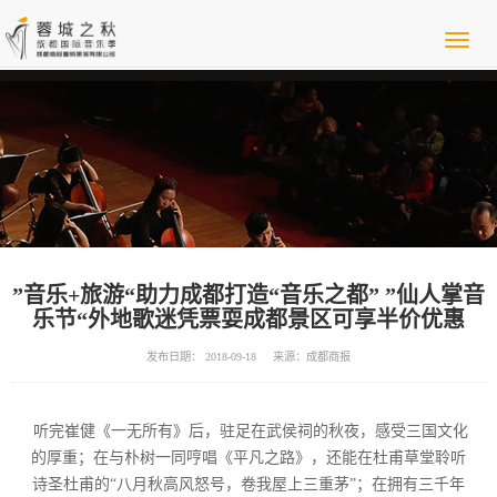
”音乐+旅游“助力成都打造“音乐之都” ”仙人掌音
乐节“外地歌迷凭票耍成都景区可享半价优惠
发布日期： 2018-09-18
来源：成都商报
听完崔健《一无所有》后，驻足在武侯祠的秋夜，感受三国文化
的厚重；在与朴树一同哼唱《平凡之路》，还能在杜甫草堂聆听
诗圣杜甫的“八月秋高风怒号，卷我屋上三重茅”；在拥有三千年