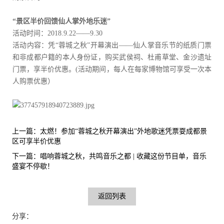
“景区半价回馈仙人掌外地乐迷”
活动时间：2018.9.22——9.30
活动内容：凭“蓉城之秋”开幕演出——仙人掌音乐节的纸质门票
和非成都户籍的本人身份证，购买武侯祠、杜甫草堂、金沙遗址
门票，享半价优惠。(活动期间，每人在每家博物馆可享受一次本
人购票优惠）
上一篇：
太燃！参加“蓉城之秋开幕演出”外地歌迷凭票耍成都景
区可享半价优惠
下一篇：
唱响蓉城之秋，共鸣音乐之都 | 收藏这份节目单，音乐
盛宴不停歇！
返回列表
分享：