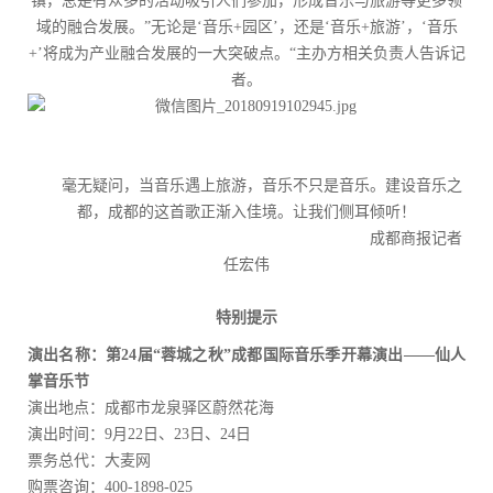
镇，总是有众多的活动吸引人们参加，形成音乐与旅游等更多领
域的融合发展。”无论是‘音乐+园区’，还是‘音乐+旅游’，‘音乐
+’将成为产业融合发展的一大突破点。“主办方相关负责人告诉记
者。
毫无疑问，当音乐遇上旅游，音乐不只是音乐。建设音乐之
都，成都的这首歌正渐入佳境。让我们侧耳倾听！
成都商报记者
任宏伟
特别提示
演出名称：第24届“蓉城之秋”成都国际音乐季开幕演出——仙人
掌音乐节
演出地点：成都市龙泉驿区蔚然花海
演出时间：9月22日、23日、24日
票务总代：大麦网
购票咨询：400-1898-025