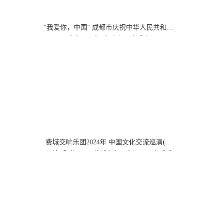
“我爱你，中国" 成都市庆祝中华人民共和国
成立75周年 交响合唱音乐会
费城交响乐团2024年 中国文化交流巡演(成
都站) 暨第30届“蓉城之秋” 成都国际音乐季
闭幕演出