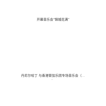
开幕音乐会“锦城花满”
丹尼尔哈丁 与香港管弦乐团专场音乐会（器
乐）