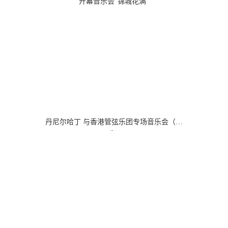
开幕音乐会“锦城花满”
丹尼尔哈丁 与香港管弦乐团专场音乐会（器
乐）