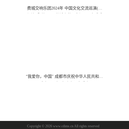
费城交响乐团2024年 中国文化交流巡演(成
都站) 暨第30届“蓉城之秋” 成都国际音乐季
闭幕演出
“我爱你，中国" 成都市庆祝中华人民共和国
成立75周年 交响合唱音乐会
Copyright © 2026 www.cdims.cn All rights reserved