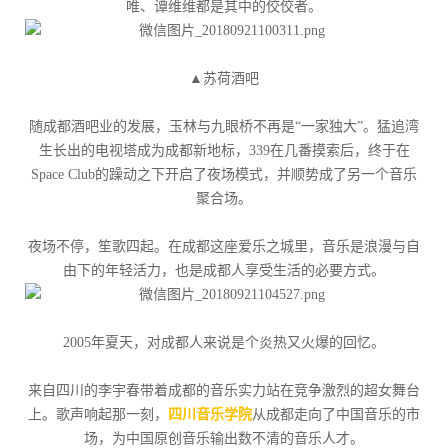
唯、谭维维都是其中的佼佼者。
▲苏荷酒吧
随成都酒吧业的发展，玉林与九眼桥不再是“一家独大”。猛追湾
生长出的电视塔成为成都新地标，339在几番摸索后，终于在
Space Club的躁动之下开启了夜场模式，并顺势成了另一个音乐
聚合场。
夜场不停，笙歌四起。在成都这座爱乐之城里，音乐是浪漫与自
由下的年轻活力，也是成都人享受生活的必要方式。
2005年夏天，对成都人来说是个炎热又火爆的回忆。
来自四川的李宇春带着成都的音乐实力站在竞争激烈的超女舞台
上。歌声响起那一刻，
四川音乐学院
从成都走向了中国音乐的市
场，为中国原创音乐输出数不清的音乐人才。