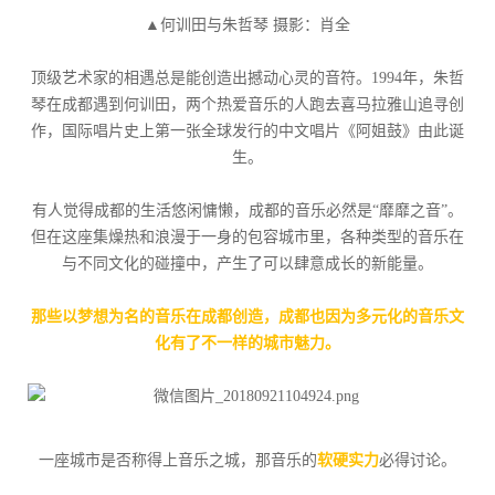
▲何训田与朱哲琴 摄影：肖全
顶级艺术家的相遇总是能创造出撼动心灵的音符。1994年，朱哲
琴在成都遇到何训田，两个热爱音乐的人跑去喜马拉雅山追寻创
作，国际唱片史上第一张全球发行的中文唱片《阿姐鼓》由此诞
生。
有人觉得成都的生活悠闲慵懒，成都的音乐必然是“靡靡之音”。
但在这座集燥热和浪漫于一身的包容城市里，各种类型的音乐在
与不同文化的碰撞中，产生了可以肆意成长的新能量。
那些以梦想为名的音乐在成都创造，成都也因为多元化的音乐文
化有了不一样的城市魅力。
一座城市是否称得上音乐之城，那音乐的
软硬实力
必得讨论。