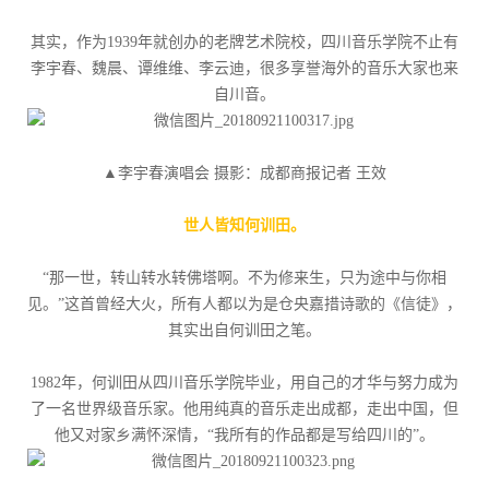
其实，作为1939年就创办的老牌艺术院校，四川音乐学院不止有
李宇春、魏晨、谭维维、李云迪，很多享誉海外的音乐大家也来
自川音。
▲李宇春演唱会 摄影：成都商报记者 王效
世人皆知何训田。
“那一世，转山转水转佛塔啊。不为修来生，只为途中与你相
见。”这首曾经大火，所有人都以为是仓央嘉措诗歌的《信徒》，
其实出自何训田之笔。
1982年，何训田从四川音乐学院毕业，用自己的才华与努力成为
了一名世界级音乐家。他用纯真的音乐走出成都，走出中国，但
他又对家乡满怀深情，“我所有的作品都是写给四川的”。