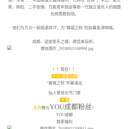
树、李泉……中国摇滚乐最辉煌的一代再次“合体”，李志、谢天
笑、陈粒、二手玫瑰、万能青年旅店等新一代独立音乐人的翘楚
也将悉数到场。
他们与万众一起摇滚挥汗，为“蓉城之秋”的启幕澎湃呐喊。
成都，这座爱乐之城，邀您来玩听。
！！现在！！
YOU成都自购
“蓉城之秋”开幕演出
仙人掌音乐节门票
十张
YOU成都粉丝
免费
赠与
！
YOU成都
独家福利