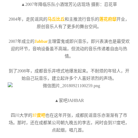
▲2007年降临乐队小酒馆芳沁店现场 摄影：忍花草
2004年，走民谣风的
马丘比丘
和主推流行音乐的
莲花府邸
开业，
原创音乐人有了更多的舞台空间。
2007年成立的
Jahbar
主理雷鬼或即兴音乐，即兴表演也是最受欢
迎的环节，音响设备虽不高端，但流动的音乐传递着自由与热
情。
到了2008年，成都音乐井喷式地爆发起来。不耐烦的年轻人，开
始自己玩音乐，建立起许多个人喜好浓烈的声场。
▲家吧JAHBAR
四川大学的
37度吧
也在这年开张，成都民谣音乐亦渐渐有了市
场。那时，还在成都某公司朝九晚五的李志，闲时会到37度吧，
点起烟，唱几首。