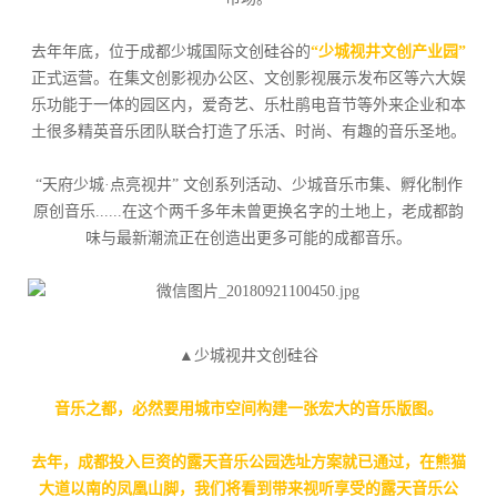
去年年底，位于成都少城国际文创硅谷的
“少城视井文创产业园”
正式运营。在集文创影视办公区、文创影视展示发布区等六大娱
乐功能于一体的园区内，爱奇艺、乐杜鹃电音节等外来企业和本
土很多精英音乐团队联合打造了乐活、时尚、有趣的音乐圣地。
“天府少城·点亮视井” 文创系列活动、少城音乐市集、孵化制作
原创音乐......在这个两千多年未曾更换名字的土地上，老成都韵
味与最新潮流正在创造出更多可能的成都音乐。
▲少城视井文创硅谷
音乐之都，必然要用城市空间构建一张宏大的音乐版图。
去年，成都投入巨资的露天音乐公园选址方案就已通过，在熊猫
大道以南的凤凰山脚，我们将看到带来视听享受的露天音乐公