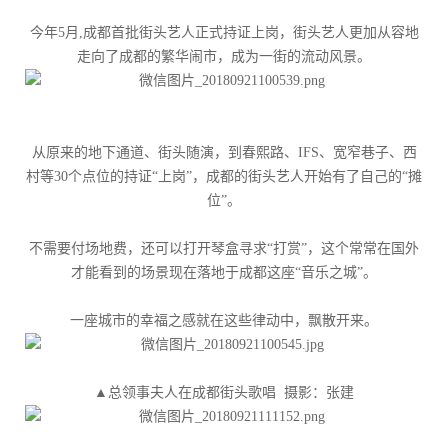
今年5月,成都首批街头艺人正式持证上岗，街头艺人更加从容地
走向了成都的繁华闹市，成为一街的流动风景。
从原来的地下通道、街头随演，到春熙路、IFS、宽窄巷子、西
村等30个点位的持证“上岗”，成都的街头艺人开始有了自己的“摊
位”。
不需要付场地费，还可以打开琴盒寻求“打赏”，这个常常在国外
才能看到的场景现在落地于成都这座“音乐之城”。
一座城市的幸福之感就在这些律动中，飘散开来。
▲总领事夫人在成都街头歌唱 摄影：张建