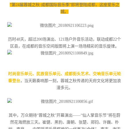
“第24届蓉城之秋·成都国际音乐季”即将登陆成都，这座爱乐之
城。
历时48天，超过200场演出、121场户外音乐活动，联动成都22个
区县，在成都的音乐空间版图将上演一场场精彩的音乐旋律。
时尚音乐单元、民族音乐单元、成都街头艺术、交响音乐单元轮
番登台
，当天籁奏响那一刻，蓉城之秋传递的天府文化将更加浪
漫多元。
其中，万众期待“蓉城之秋”开幕演出——“仙人掌音乐节”将在蔚
然花海燃放三天。崔健、黑豹、唐朝、张楚、郑钧、许巍、朴