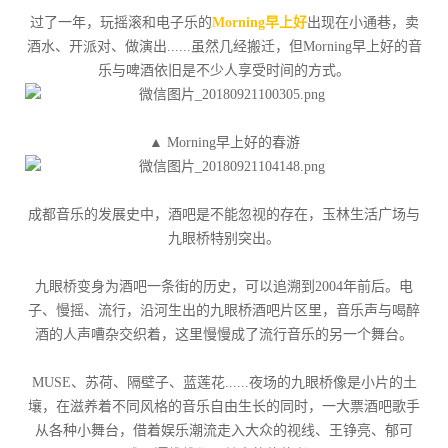
过了一年，玩摇滚和电子乐的
Morning早上好
出现在小通巷，卖
酒水、开派对、做演出......虽然几经搬迁，但Morning早上好的音
乐与啤酒依旧是不少人享受时间的方式。
▲ Morning早上好的春游
成都音乐的发展史中，酒吧是不能忽视的存在，玉林生活广场与
九眼桥特别突出。
九眼桥变身为酒吧一条街的历史，可以追溯到2004年前后。电
子、慢摇、流行，沿河生出的九眼桥酒吧片区里，音乐声与喝醉
酒的人声嘈杂交织着，这里慢慢成了流行音乐的另一个舞台。
MUSE、苏荷、隔壁子、蓝莲花......夜场的九眼桥像是小片的土
壤，在滋养着不同风格的音乐自由生长的同时，一大票酒吧歌手
从各种小舞台，借着娱乐潮流走入大众的视线、王铮亮、郁可