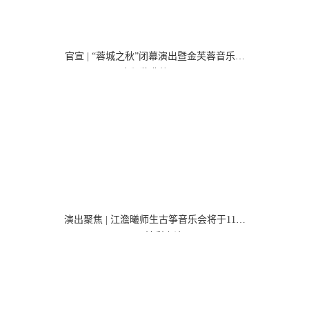
官宣 | “蓉城之秋”闭幕演出暨金芙蓉音乐比
赛颁奖典礼开票
演出聚焦 | 江澹曦师生古筝音乐会将于11月
18日精彩上演