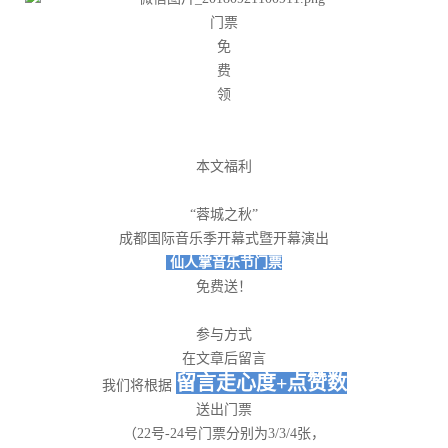
门票
免
费
领
本文福利
“蓉城之秋”
成都国际音乐季开幕式暨开幕演出
仙人掌音乐节门票
免费送！
参与方式
在文章后留言
留言走心度+点赞数
我们将根据
送出门票
（22号-24号门票分别为3/3/4张，