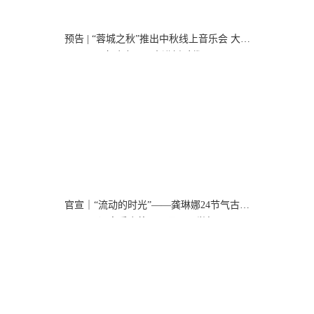
预告 | “蓉城之秋”推出中秋线上音乐会 大型
交响合唱《奋进新时代》
官宣｜“流动的时光”——龚琳娜24节气古诗
词音乐会将于12月19日举行