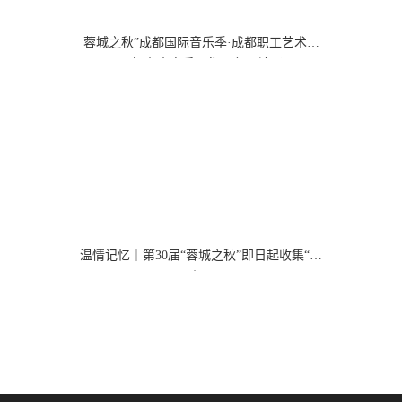
蓉城之秋”成都国际音乐季·成都职工艺术之
星擂台赛高手云集、各显神通
温情记忆｜第30届“蓉城之秋”即日起收集“记
忆”