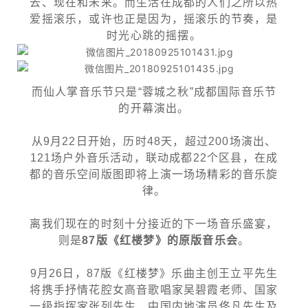
去、现在和未来。而生活在成都的人们之所以热
爱摇滚乐，或许也正是因为，摇滚乐的节奏，是
时光心跳的摇摆。
而仙人掌音乐节只是“蓉城之秋”成都国际音乐节
的开幕演出。
从9月22日开始，历时48天，超过200场演出、
121场户外音乐活动，联动成都22个区县，在成
都的音乐空间版图即将上演一场场精彩的音乐旋
律。
离我们现在的时刻十分接近的下一场音乐盛宴，
则是
87版《红楼梦》的原版音乐会
。
9月26日，87版《红楼梦》乐曲主创王立平先生
将携手抒情花腔女高音歌唱家吴碧霞老师、国家
一级指挥家张列先生、中国内地演员佟凡先生及