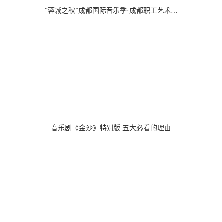
“蓉城之秋”成都国际音乐季·成都职工艺术之
星擂台赛持续火爆、下一个牛人在哪里？
音乐剧《金沙》特别版 五大必看的理由