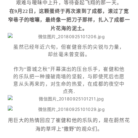
艰难与暧昧中上升，等待奋起飞翔的那一天。
在9月22日，这颗蛋终于再次滚到了成都，滚过了宽
窄巷子的喧嚷，最终像一把刀子那样，扎入了成都一
片花海的泥土。
虽然已经年近六旬，但崔健音乐的尖锐与力量，
却丝毫未曾变弱。
作为“蓉城之秋”开幕演出的压台乐手，崔健和他
的乐队把一种撞破南墙的坚毅，与即使死后也愿
意从头再来的，对生命的热爱，在成都的夜空中
点亮
.
用巨大的热情回应了崔健和他的乐队的，是在蔚然花
海的草坪上“撒野”的观众们。