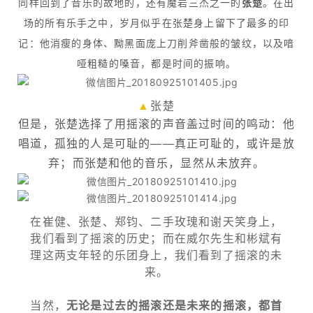
同样回到了音乐的故地的，还有魔岩三杰之一的
张楚
。在出
场的所有乐手之中，岁月似乎在张楚身上留下了最多的印
记：他消瘦的身体、黝黑面庞上刀削斧凿般的皱纹，以及喑
哑粗糙的嗓音，都是时间的振响。
▲
张楚
但是，张楚选择了用摇滚的声音盖过时间的鸣动：他
唱道，孤独的人是可耻的——真正可耻的，或许是放
弃；而张楚和他的音乐，显然从未放弃。
在崔健、张楚、郑钧、二手玫瑰和谢天笑身上，
我们看到了摇滚的历史；而在威尔先生和彬斌有
理这两支年轻的乐团身上，我们看到了摇滚的未
来。
当然，
无论是过去的摇滚还是未来的摇滚，都首