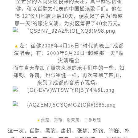
全世界的人向灾区投来的关注，其中就包括崔
健，和以崔健为代表的中国摇滚歌手们。他在
“5·12”汶川地震之后10天，便发起了名为“超越
那一天”的赈灾义演，为灾区筹得了40余万元。
▲
左：崔健2008年4月26日“时代的晚上”成都
演唱会；右：2008年5月26日“超越那一天”赈
灾演唱会
而在当天参加了赈灾义演的乐手们中的一些，如
郑钧、许巍，也与崔健一样，再次来到了四川，
来到了成都的音乐节现场。
▲
张楚、郑钧、谢天笑、二手玫瑰
这一次，崔健、黑豹、唐朝、张楚、郑钧、许巍、朴