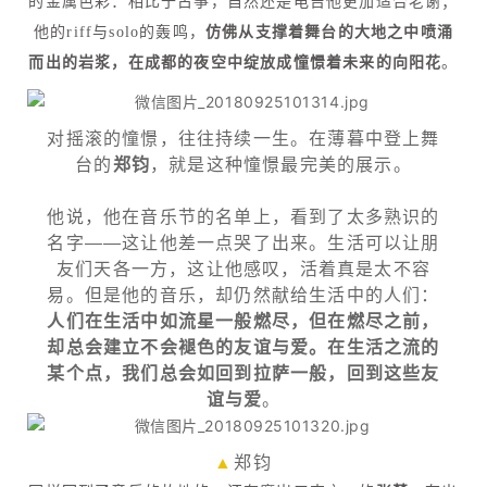
的金属色彩：相比于古筝，自然还是电吉他更加适合老谢；
他的riff与solo的轰鸣，
仿佛从支撑着舞台的大地之中喷涌
而出的岩浆，在成都的夜空中绽放成憧憬着未来的向阳花
。
对摇滚的憧憬，往往持续一生。在薄暮中登上舞
台的
郑钧
，就是这种憧憬最完美的展示。
他说，他在音乐节的名单上，看到了太多熟识的
名字——这让他差一点哭了出来。生活可以让朋
友们天各一方，这让他感叹，活着真是太不容
易。但是他的音乐，却仍然献给生活中的人们：
人们在生活中如流星一般燃尽，但在燃尽之前，
却总会建立不会褪色的友谊与爱。在生活之流的
某个点，我们总会如回到拉萨一般，回到这些友
谊与爱
。
▲
郑钧